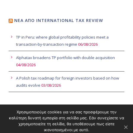
ΝΈΑ ΑΠΌ INTERNATIONAL TAX REVIEW
TP in Peru: where global profitability policies meet a
transaction-by-transaction regime
06/08/2026
Alphatax broadens TP portfolio with double acquisition
04/08/2026
A Polish tax roadmap for foreign investors based on how
audits evolve
03/08/2026
ΝΈΑ ΑΠΌ EUROPEAN COMMISSION
Χρησιμοποιούμε cookies για να σας προσφέρουμε την
καλύτερη δυνατή εμπειρία στη σελίδα μας. Εάν συνεχίσετε να
χρησιμοποιείτε τη σελίδα, θα υποθέσουμε πως είστε
ικανοποιημένοι με αυτό.